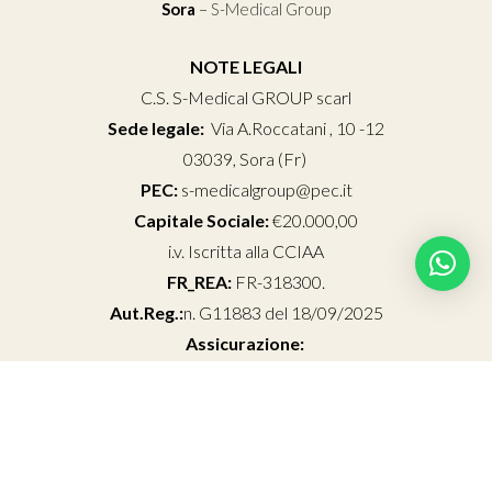
Sora
–
S-Medical Group
NOTE LEGALI
C.S. S-Medical GROUP scarl
Sede legale:
Via A.Roccatani , 10 -12
03039, Sora (Fr)
PEC:
s-medicalgroup@pec.it
Capitale Sociale:
€20.000,00
i.v. Iscritta alla CCIAA
FR_REA:
FR-318300.
Aut.Reg.:
n. G11883 del 18/09/2025
Assicurazione:
AMTRUSTRCI00010001707
Dir. San
.: Dott. Remo Pessia
Iscritto O.d.M. FR n. 0000001911
© 2026 C.S. S-Medical GROUP scarl. Tutti i diritti riservati - PIVA
03239810603 -
-
-
Termini e Condizioni
Privacy Policy
Cookie Policy