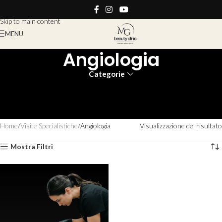
Skip to navigation
Skip to main content
MENU
Angiologia
Categorie
Angiologia e Benessere Vascolare – MG Beauty Clinic
Valutazioni e trattamenti mirati per capillari, vene e salute del sistema
circolatorio.
Home
Visite Specialistiche
Angiologia
Visualizzazione del risultato
Mostra Filtri